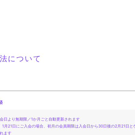
NEWS
方法について
WALL
VLOG
済
UJI
OFFICI
会日より無期限／1か月ごと自動更新されます
）1月21日にご入会の場合、初月の会員期限は入会日から30日後の2月21日と
れます