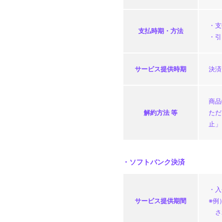
・支
支払時期・
方法
・引
サービス
提供時期
決済
商品
解約方法 等
ただ
止」
・ソフトバンク決済
・入
サービス
提供期間
※例
さ