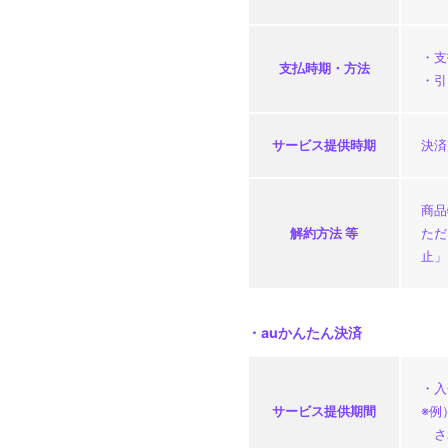
・支
支払時期・
方法
・引
サービス
提供時期
決済
商品
解約方法 等
ただ
止」
・auかんたん決済
・入
サービス
提供期間
※例
さ