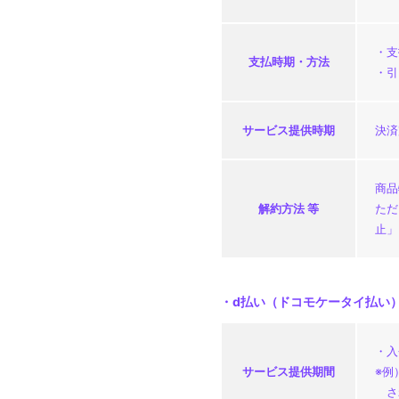
STORE
・支
支払時期・
方法
・引
サービス
提供時期
決済
商品
解約方法 等
ただ
止」
・d払い（ドコモケータイ払い
・入
サービス
提供期間
※例
さ