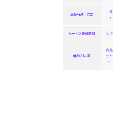
・支
支払時期・
方法
・引
サービス
提供時期
決済
商品
解約方法 等
ただ
止」