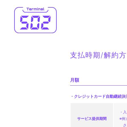
HOME
支払時期/解約
DIARY
月額
FM 502
・クレジットカード自動継続決
502 OMIK
・入
サービス
提供期間
※例
さ