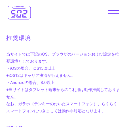
HOME
NEWS
推奨環境
DIARY
WALLPAPER
当サイトでは下記のOS、ブラウザのバージョンおよび設定を推
FM 502
VLOG
奨環境としております。
・iOSの場合、iOS15.0以上
502 OMIKUJI
OFFICIAL
※iOS12はキャリア決済が行えません。
・Androidの場合、8.0以上
STORE
※当サイトはタブレット端末からのご利用は動作推奨しておりま
せん。
なお、ガラホ（テンキーの付いたスマートフォン）、らくらく
スマートフォンにつきましては動作非対応となります。
JOIN
LOGIN