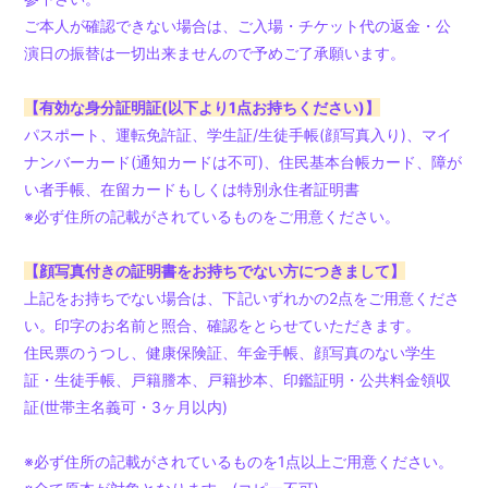
ご本人が確認できない場合は、ご入場・チケット代の返金・公
演日の振替は一切出来ませんので予めご了承願います。
【有効な身分証明証(以下より1点お持ちください)】
パスポート、運転免許証、学生証/生徒手帳(顔写真入り)、マイ
ナンバーカード(通知カードは不可)、住民基本台帳カード、障が
い者手帳、在留カードもしくは特別永住者証明書
※必ず住所の記載がされているものをご用意ください。
【顔写真付きの証明書をお持ちでない方につきまして】
上記をお持ちでない場合は、下記いずれかの2点をご用意くださ
い。印字のお名前と照合、確認をとらせていただきます。
住民票のうつし、健康保険証、年金手帳、顔写真のない学生
証・生徒手帳、戸籍謄本、戸籍抄本、印鑑証明・公共料金領収
証(世帯主名義可・3ヶ月以内)
※必ず住所の記載がされているものを1点以上ご用意ください。