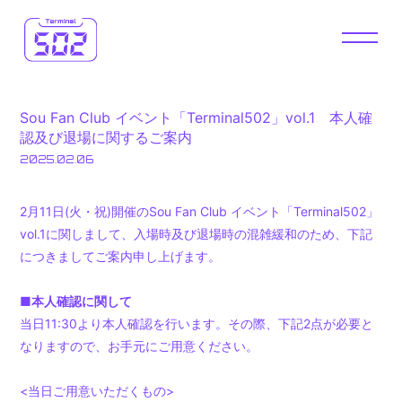
HOME
NEWS
Sou Fan Club イベント「Terminal502」vol.1 本人確
DIARY
WALLPAPER
認及び退場に関するご案内
2025.02.06
FM 502
VLOG
2⽉11⽇(⽕・祝)開催のSou Fan Club イベント「Terminal502」
502 OMIKUJI
OFFICIAL
vol.1に関しまして、入場時及び退場時の混雑緩和のため、下記
につきましてご案内申し上げます。
STORE
■本人確認に関して
当日11:30より本人確認を行います。その際、下記2点が必要と
なりますので、お手元にご用意ください。
JOIN
LOGIN
<当日ご用意いただくもの>