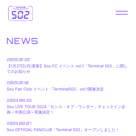
HOME
NEWS
NEWS
DIARY
WALLPAPER
FM 502
VLOG
2025.01.22
【1月27日(月)更新】Sou FC イベント vol.1「Terminal 502」に関し
てのお知らせ
502 OMIKUJI
OFFICIAL
2025.01.10
STORE
Sou Fan Club イベント「Terminal502」vol.1開催決定
2024.08.22
Sou LIVE TOUR 2024「センス・オブ・ワンダー」チェックイン企
画＜中国公演＞実施決定！
2024.08.07
Sou OFFICIAL FANCLUB「Terminal 502」オープンしました！
JOIN
LOGIN